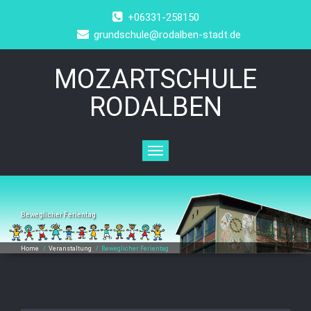
+06331-258150
grundschule@rodalben-stadt.de
MOZARTSCHULE
RODALBEN
Toggle
navigation
Beweglicher Ferientag
Home
/
Veranstaltung
/
Beweglicher Ferientag