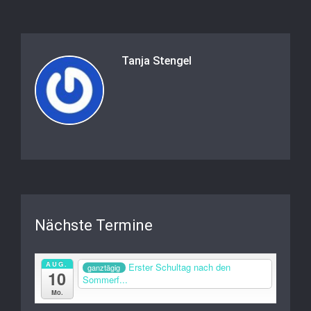
Tanja Stengel
Nächste Termine
AUG.
Erster Schultag nach den
ganztägig
10
Sommerf...
Mo.