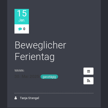
15
Jan.
0
Beweglicher
Ferientag
WANN:
30. Mai 2025
ganztägig
Tanja Stengel