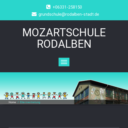
+06331-258150
grundschule@rodalben-stadt.de
MOZARTSCHULE
RODALBEN
Toggle
navigation
Home
/
Elternvertretung