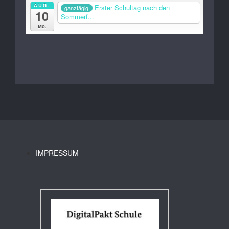
AUG.
Erster Schultag nach den
ganztägig
10
Sommerf...
Mo.
IMPRESSUM