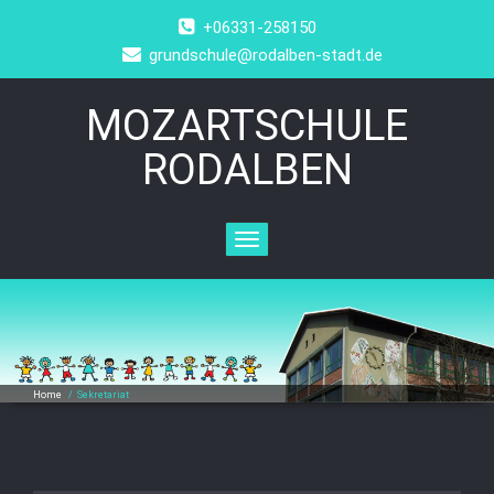
+06331-258150
grundschule@rodalben-stadt.de
MOZARTSCHULE
RODALBEN
Toggle
navigation
Home
/
Sekretariat