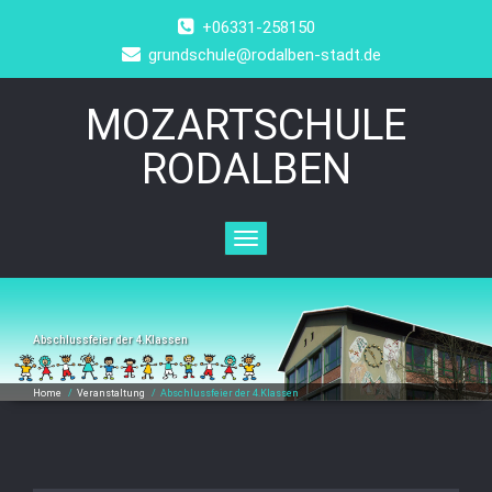
+06331-258150
grundschule@rodalben-stadt.de
MOZARTSCHULE
RODALBEN
Toggle
navigation
Abschlussfeier der 4.Klassen
Home
/
Veranstaltung
/
Abschlussfeier der 4.Klassen