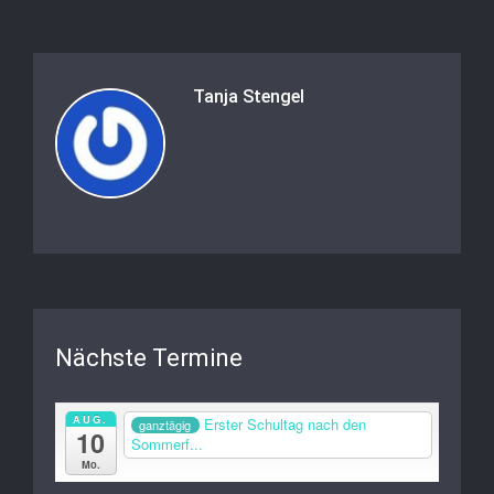
Tanja Stengel
Nächste Termine
AUG.
Erster Schultag nach den
ganztägig
10
Sommerf...
Mo.